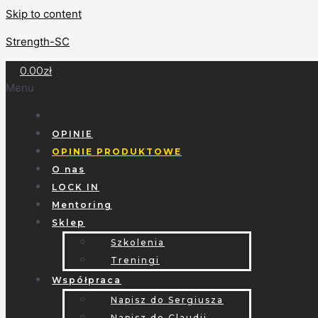
Skip to content
Strength-SC
0.00
zł
Menu
OPINIE
OPINIE PRODUKTOWE
O nas
LOCK IN
Mentoring
Sklep
Szkolenia
Treningi
Współpraca
Napisz do Sergiusza
Napisz do Claudii