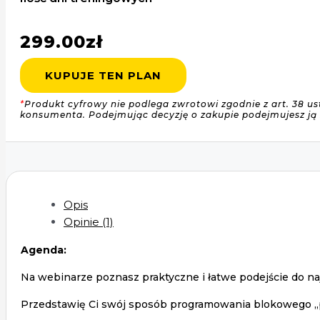
299.00
zł
KUPUJE TEN PLAN
*
Produkt cyfrowy nie podlega zwrotowi zgodnie z art. 38 
konsumenta. Podejmując decyzję o zakupie podejmujesz ją
Opis
Opinie (1)
Agenda:
Na webinarze poznasz praktyczne i łatwe podejście do naj
Przedstawię Ci swój sposób programowania blokowego „p