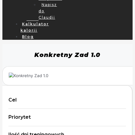
Napisz
do
Claudii
Kalkulator
kalorii
Blog
Konkretny Zad 1.0
Cel
Priorytet
Ilość dni treningowych