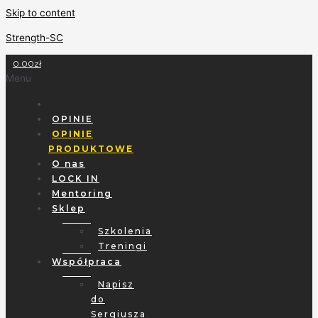
Skip to content
Strength-SC
0.00
zł
Menu
OPINIE
OPINIE
PRODUKTOWE
O nas
LOCK IN
Mentoring
Sklep
Szkolenia
Treningi
Współpraca
Napisz
do
Sergiusza