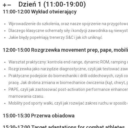
Dzień 1 (11:00-19:00)
11:00-12:00 Wykład otwierający
Wprowadzenie do szkolenia, oraz nasze spojrzenie na przygotowa
Dlaczego klasyczne schematy siły i kondycji zawodnika są niewystar
⁠Jakie błędy popełniają trenerzy S&C i jak ich uniknąć.
12:00-15:00 Rozgrzewka movement prep, pape, mobili
Warsztat praktyczny: kontrola end-range, dynamic ROM, ramping 
Rozgrzewka jako narzędzie diagnostyczne, czyli jak testować zaw
Praktyczne podejście do biomechaniki i drilli oddechowych, czyli 
pracę. Jak drobna zmiana w biomechanice ćwiczenia (kąt, chwyt, p
⁠PAPE, czyli jak zastosować post-activation performance enhanc
marnowania czasu.
Mobility pod sporty walki, czyli jak rozwijać zakres ruchu w sposó
15:00-15:30 Przerwa obiadowa
15:30-17:00 Target adaptations for combat athletes