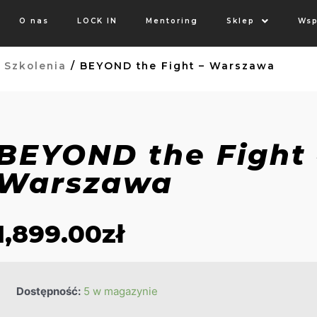
O nas
LOCK IN
Mentoring
Sklep
Wsp
/
Szkolenia
/ BEYOND the Fight – Warszawa
BEYOND the Fight 
Warszawa
1,899.00
zł
Dostępność:
5 w magazynie