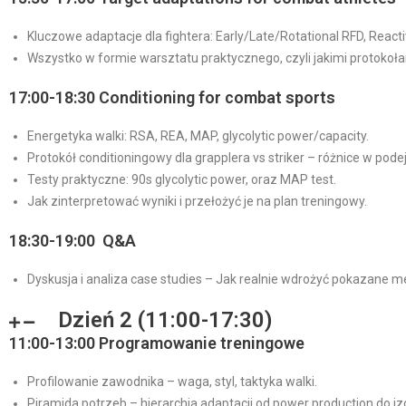
Kluczowe adaptacje dla fightera: Early/Late/Rotational RFD, Reacti
Wszystko w formie warsztatu praktycznego, czyli jakimi protokoła
17:00-18:30 Conditioning for combat sports
Energetyka walki: RSA, REA, MAP, glycolytic power/capacity.
Protokół conditioningowy dla grapplera vs striker – różnice w podej
Testy praktyczne: 90s glycolytic power, oraz MAP test.
Jak zinterpretować wyniki i przełożyć je na plan treningowy.
18:30-19:00 Q&A
Dyskusja i analiza case studies – Jak realnie wdrożyć pokazane 
Dzień 2 (11:00-17:30)
11:00-13:00 Programowanie treningowe
⁠Profilowanie zawodnika – waga, styl, taktyka walki.
Piramida potrzeb – hierarchia adaptacji od power production do i