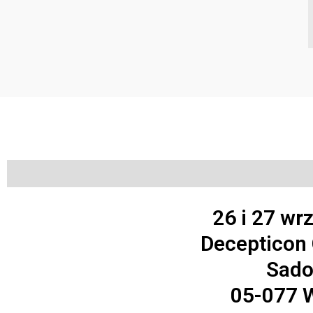
Opis
Informacje dodatkowe
Opinie (0)
26 i 27 wr
Decepticon
Sado
05-077 