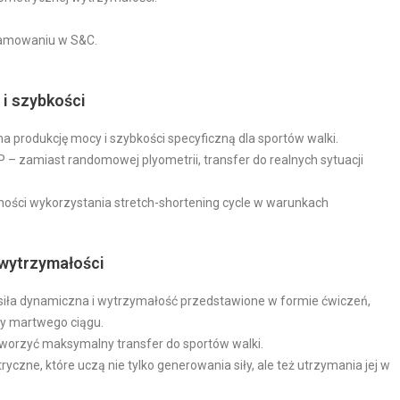
gramowaniu w S&C.
i szybkości
a produkcję mocy i szybkości specyficzną dla sportów walki.
PP – zamiast randomowej plyometrii, transfer do realnych sytuacji
lności wykorzystania stretch-shortening cycle w warunkach
 wytrzymałości
 siła dynamiczna i wytrzymałość przedstawione w formie ćwiczeń,
zy martwego ciągu.
ytworzyć maksymalny transfer do sportów walki.
zne, które uczą nie tylko generowania siły, ale też utrzymania jej w