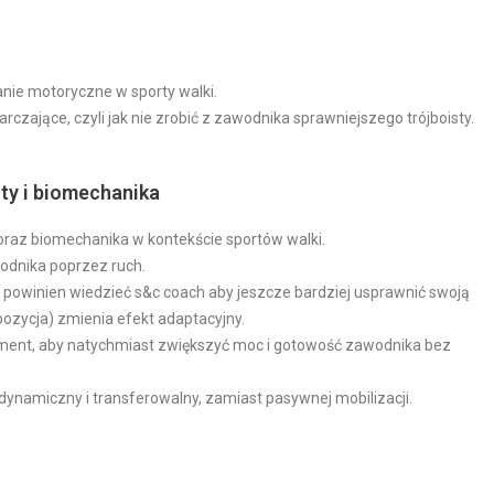
nie motoryczne w sporty walki.
czające, czyli jak nie zrobić z zawodnika sprawniejszego trójboisty.
ty i biomechanika
oraz biomechanika w kontekście sportów walki.
odnika poprzez ruch.
co powinien wiedzieć s&c coach aby jeszcze bardziej usprawnić swoją
ozycja) zmienia efekt adaptacyjny.
ement, aby natychmiast zwiększyć moc i gotowość zawodnika bez
b dynamiczny i transferowalny, zamiast pasywnej mobilizacji.