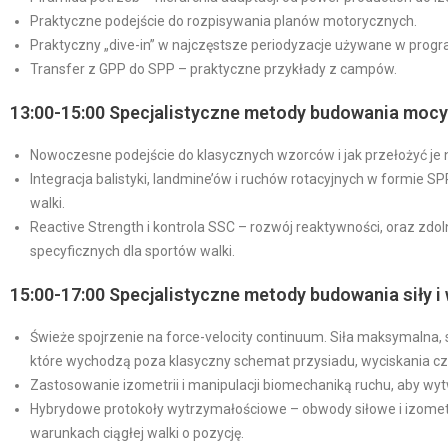
Praktyczne podejście do rozpisywania planów motorycznych.
Praktyczny „dive-in” w najczęstsze periodyzacje używane w pro
Transfer z GPP do SPP – praktyczne przykłady z campów.
13:00-15:00 Specjalistyczne metody budowania mocy 
⁠Nowoczesne podejście do klasycznych wzorców i jak przełożyć je n
⁠Integracja balistyki, landmine’ów i ruchów rotacyjnych w formie S
walki.
Reactive Strength i kontrola SSC – rozwój reaktywności, oraz zdo
specyficznych dla sportów walki.
15:00-17:00 Specjalistyczne metody budowania siły i
Świeże spojrzenie na force-velocity continuum. Siła maksymalna,
które wychodzą poza klasyczny schemat przysiadu, wyciskania c
⁠Zastosowanie izometrii i manipulacji biomechaniką ruchu, aby w
⁠Hybrydowe protokoły wytrzymałościowe – obwody siłowe i izometryc
warunkach ciągłej walki o pozycję.